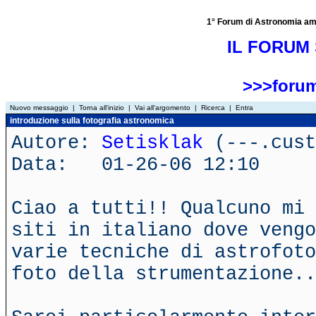
1° Forum di Astronomia amator
IL FORUM 
>>>forum
Nuovo messaggio
|
Torna all'inizio
|
Vai all'argomento
|
Ricerca
|
Entra
introduzione sulla fotografia astronomica
Autore:
Setisklak
(---.cust
Data: 01-26-06 12:10
Ciao a tutti!! Qualcuno mi 
siti in italiano dove vengo
varie tecniche di astrofoto
foto della strumentazione..